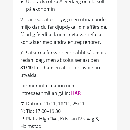
Upptäcka olika AI-verktyg och få koll
på ekonomin
Vi har skapat en trygg men utmanande
miljö där du får djupdyka i din affärsidé,
få ärlig feedback och knyta värdefulla
kontakter med andra entreprenörer.
⚡ Platserna försvinner snabbt så ansök
redan idag, men absolut senast den
31/10
för chansen att bli en av de tio
utvalda!
För mer information och
intresseanmälan gå in:
HÄR
📅 Datum: 11/11, 18/11, 25/11
🕕 Tid: 17:00–19:30
📍 Plats: HighFive, Kristian IV:s väg 3,
Halmstad