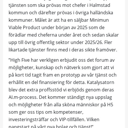
tjänsten som ska prövas mot chefer i Halmstad
kommun och därefter prövas i övriga halländska
kommuner
. Målet är att ha en säljbar
Minimun
Viable
Product
under början av 2025 som de
förädlar med cheferna under året och sedan skalar
upp till övrig offentlig sektor under
2025/26. Fler
likartade tjänster finns med i deras sikte framöver.
”High Five har verkligen erbjudit oss det forum av
möjligheter, kunskap och nätverk som gjort att vi
på kort tid tagit fram en prototyp av vår tjänst och
erhållit en del finansiering för detta. Katalysatorn
blev det extra proffsstöd vi erbjöds genom deras
AI.m-process. Det kommer ständigt nya uppslag
och möjligheter från alla sköna människor på H5
som ger oss tips om kompetenser,
investeringsträffar och VIP-tillfällen.
Vilken
pangstart på vårt nya bolag och tjänst!”