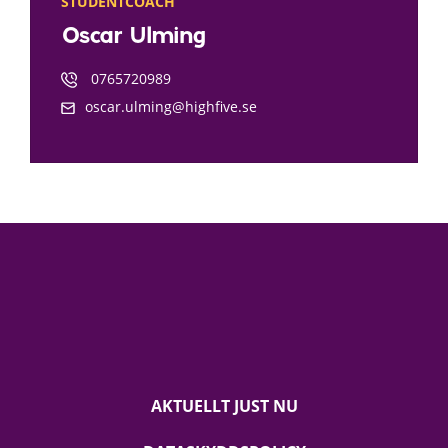
STUDENTCOACH
Oscar Ulming
0765720989
oscar.ulming@highfive.se
AKTUELLT JUST NU