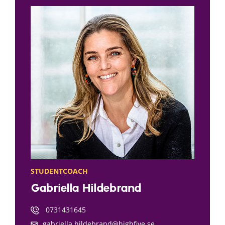
STUDENTCOACH
Gabriella Hildebrand
0731431645
gabriella.hildebrand@highfive.se