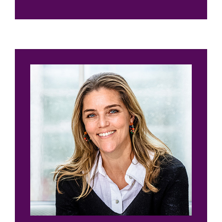
Lämna
detta
fält
tomt.