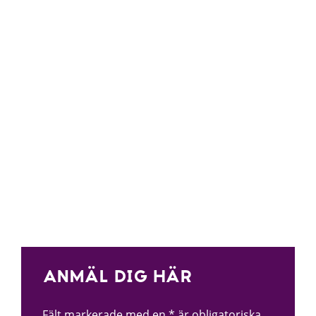
ANMÄL DIG HÄR
Fält markerade med en * är obligatoriska