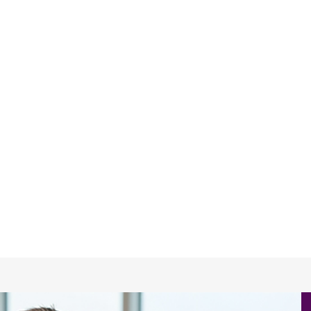
Eventk
Här hittar du n
arrangerar eller