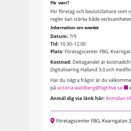
För vem?
För företag och beslutsfattare som v
regler kan stärka både verksamhete
Information om eventet
Datum:
7/9
Tid:
10.30–12.00
Plats:
Företagscenter FBG, Kvarngata
Kostnad:
Deltagandet är kostnadsfri
Digitalisering Halland 3.0 och medfi
Har du några frågor är du välkommen 
på
victoria.wahlberg@highfive.se
e
Anmäl dig via länk här:
Anmälan ti
Företagscenter FBG, Kvarngatan 2 